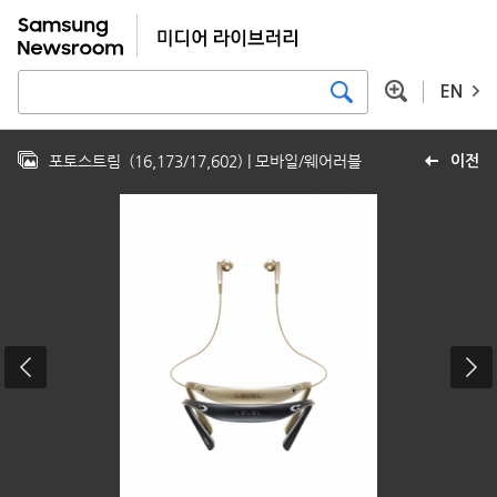
EN
포토스트림
(
16,173
/
17,602
)
| 모바일/웨어러블
이전