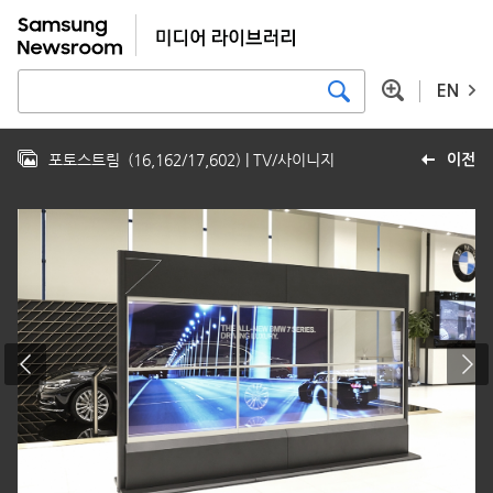
EN
포토스트림
(
16,162
/
17,602
)
| TV/사이니지
이전