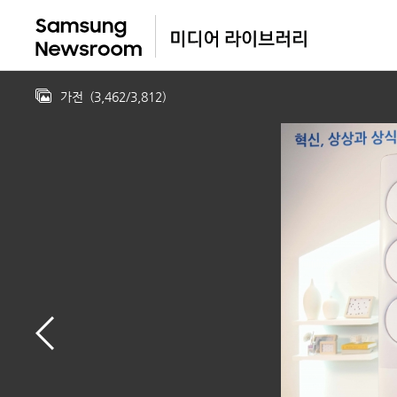
가전
(
3,462
/
3,812
)