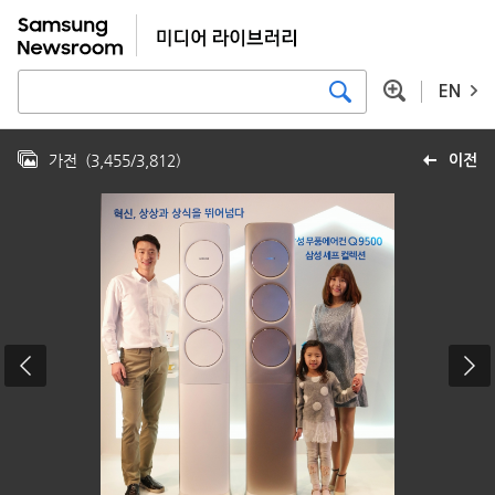
EN
가전
(
3,455
/
3,812
)
이전