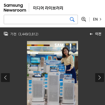
EN
가전
(
3,449
/
3,812
)
이전