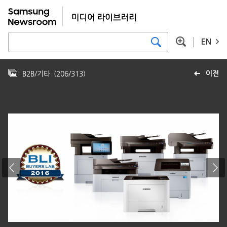
EN
B2B/기타
(
206
/
313
)
이전