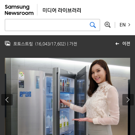
EN
포토스트림
(
16,043
/
17,602
)
| 가전
이전