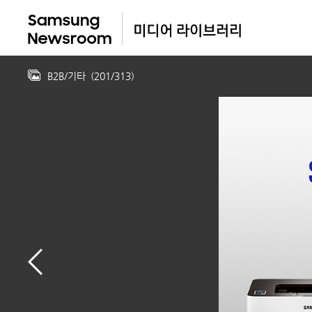
B2B/기타
(
201
/
313
)