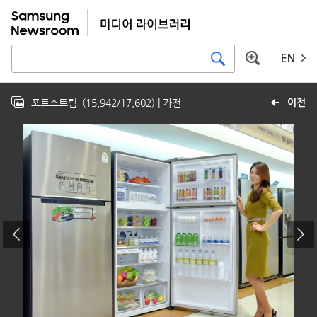
EN
포토스트림
(
15,942
/
17,602
)
| 가전
이전