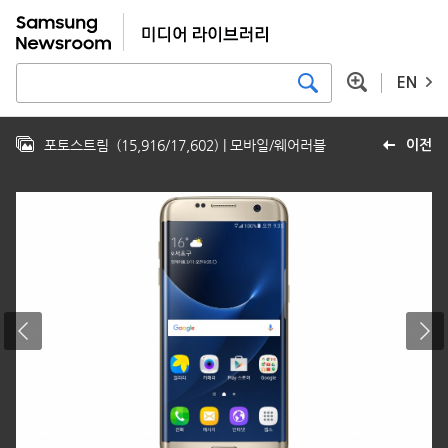
EN
포토스트림
(
15,916
/
17,602
)
| 모바일/웨어러블
이전