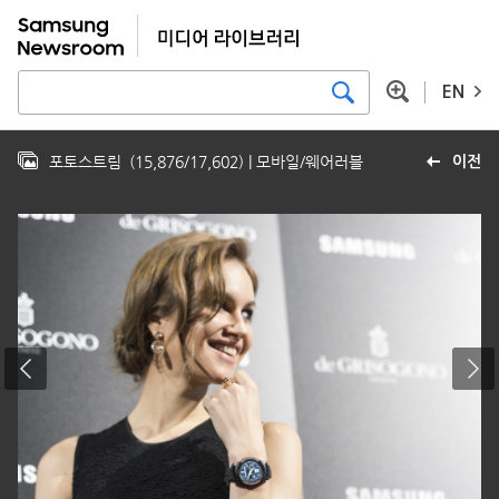
EN
포토스트림
(
15,876
/
17,602
)
| 모바일/웨어러블
이전