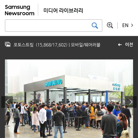
EN
포토스트림
(
15,868
/
17,602
)
| 모바일/웨어러블
이전