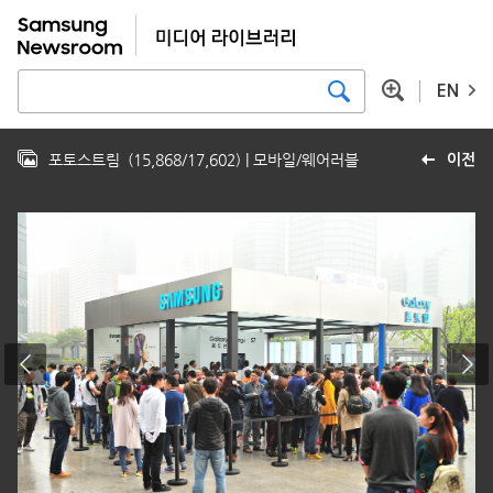
EN
포토스트림
(
15,868
/
17,602
)
| 모바일/웨어러블
이전