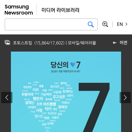
EN
포토스트림
(
15,864
/
17,602
)
| 모바일/웨어러블
이전