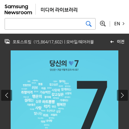
EN
포토스트림
(
15,864
/
17,602
)
| 모바일/웨어러블
이전