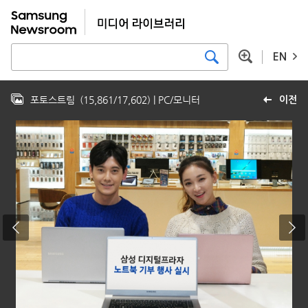
EN
포토스트림
(
15,861
/
17,602
)
| PC/모니터
이전