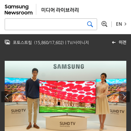
EN
포토스트림
(
15,860
/
17,602
)
| TV/사이니지
이전