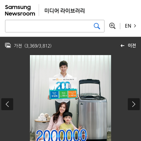
EN
가전
(
3,369
/
3,812
)
이전