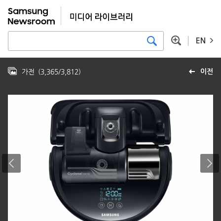
EN
가전
(
3,365
/
3,812
)
이전