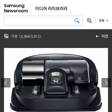
EN
가전
(
3,364
/
3,812
)
이전