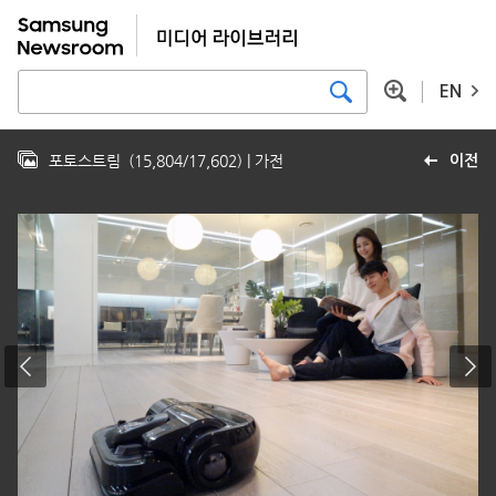
EN
포토스트림
(
15,804
/
17,602
)
| 가전
이전