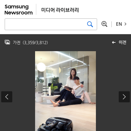
EN
가전
(
3,359
/
3,812
)
이전