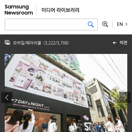
EN
모바일/웨어러블
(
3,222
/
3,706
)
이전