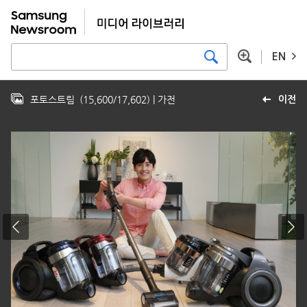
EN
포토스트림
(
15,600
/
17,602
)
| 가전
이전