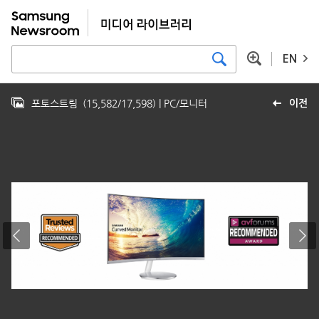
EN
포토스트림
(
15,582
/
17,598
)
| PC/모니터
이전