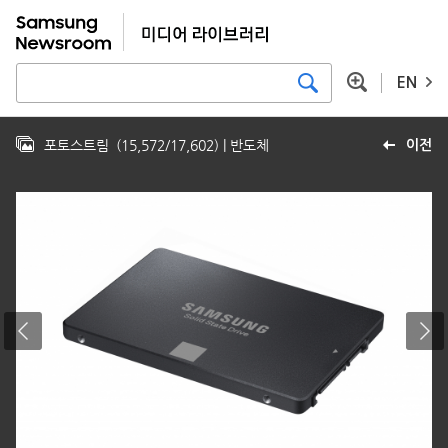
EN
포토스트림
(
15,572
/
17,602
)
| 반도체
이전