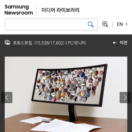
EN
포토스트림
(
15,538
/
17,602
)
| PC/모니터
이전