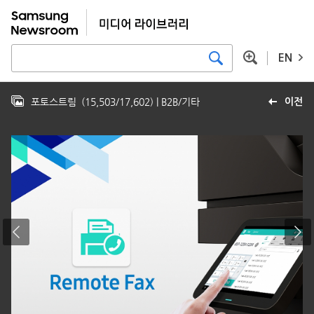
EN
포토스트림
(
15,503
/
17,602
)
| B2B/기타
이전