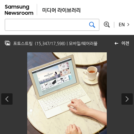
EN
포토스트림
(
15,347
/
17,598
)
| 모바일/웨어러블
이전