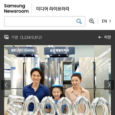
EN
가전
(
3,234
/
3,812
)
이전