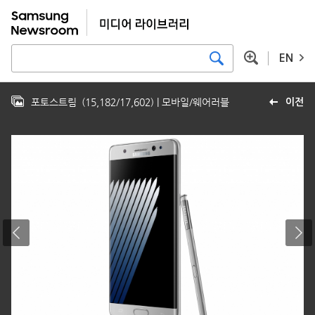
EN
포토스트림
(
15,182
/
17,602
)
| 모바일/웨어러블
이전