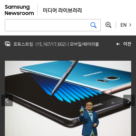
EN
포토스트림
(
15,167
/
17,602
)
| 모바일/웨어러블
이전