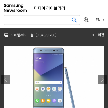
EN
모바일/웨어러블
(
3,046
/
3,706
)
이전