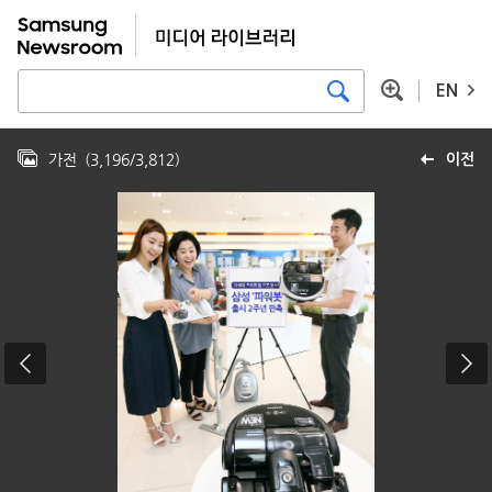
EN
가전
(
3,196
/
3,812
)
이전