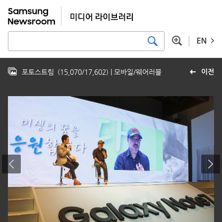
EN
포토스트림
(
15,070
/
17,602
)
| 모바일/웨어러블
이전