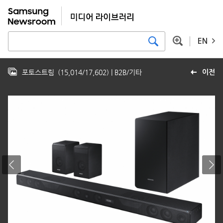
EN
포토스트림
(
15,014
/
17,602
)
| B2B/기타
이전