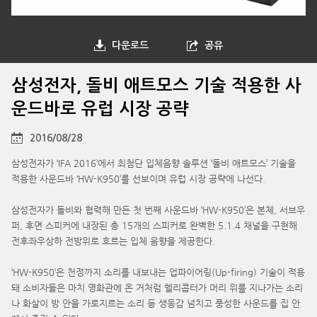
다운로드
공유
삼성전자, 돌비 애트모스 기술 적용한 사
운드바로 유럽 시장 공략
2016/08/28
삼성전자가 ‘IFA 2016’에서 최첨단 입체음향 솔루션 ‘돌비 애트모스’ 기술을
적용한 사운드바 ‘HW-K950’를 선보이며 유럽 시장 공략에 나선다.
삼성전자가 돌비와 협력해 만든 첫 번째 사운드바 ‘HW-K950’은 본체, 서브우
퍼, 후면 스피커에 내장된 총 15개의 스피커로 완벽한 5.1.4 채널을 구현해
전후좌우상하 전방위로 흐르는 입체 음향을 제공한다.
‘HW-K950’은 천정까지 소리를 내보내는 업파이어링(Up-firing) 기술이 적용
돼 소비자들은 마치 영화관에 온 거처럼 헬리콥터가 머리 위를 지나가는 소리
나 화살이 방 안을 가로지르는 소리 등 생동감 넘치고 풍성한 사운드를 집 안