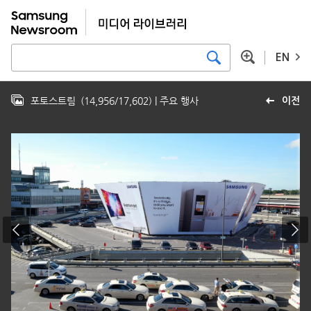
EN
포토스트림
(
14,956
/
17,602
)
| 주요 행사
이전