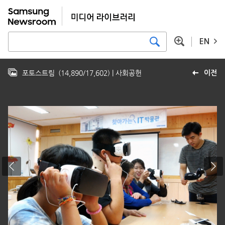
EN
포토스트림
(
14,890
/
17,602
)
| 사회공헌
이전