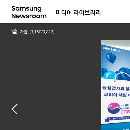
가전
(
3,150
/
3,812
)