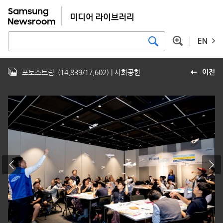
EN
포토스트림
(
14,839
/
17,602
)
| 사회공헌
이전