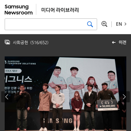
EN
사회공헌
(
516
/
652
)
이전