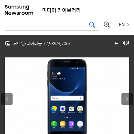
EN
모바일/웨어러블
(
2,939
/
3,706
)
이전