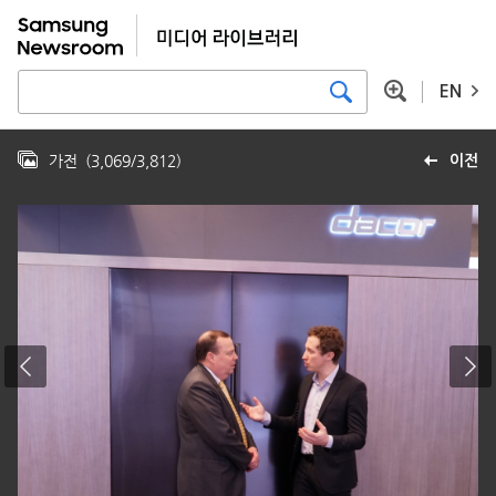
EN
가전
(
3,069
/
3,812
)
이전