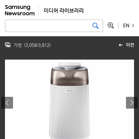
EN
가전
(
3,058
/
3,812
)
이전