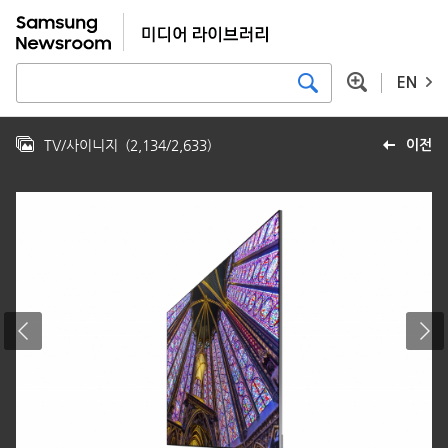
EN
TV/사이니지
(
2,134
/
2,633
)
이전