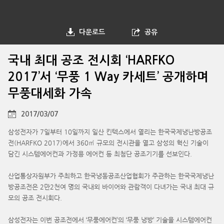
다운로드
공유
국내 최대 공조 전시회 ‘HARFKO
2017’서 ‘무풍 1 Way 카세트’ 공개하며
무풍대세화 가속
2017/03/07
삼성전자가 7일부터 10일까지 일산 킨텍스에서 열리는 한국국제냉난방공조
전(HARFKO 2017)에서 360㎡ 규모의 전시관을 열고 삼성의 혁신 기술이
담긴 시스템에어컨과 가정용 에어컨 등 최첨단 공조기기를 선보인다.
산업통상자원부가 주최하고 한국냉동공조산업협회가 주관하는 한국국제냉난
방공조전은 2만2천여 명의 국내외 바이어와 관람객이 다녀가는 국내 최대 규
모의 공조 전시회다.
삼성전자는 이번 공조전에서 ‘무풍에어컨’의 ‘무풍 냉방’ 기술을 시스템에어컨