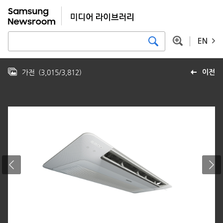
EN
가전
(
3,015
/
3,812
)
이전