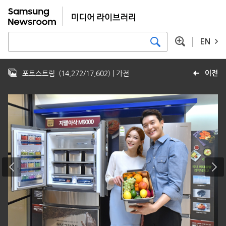
EN
포토스트림
(
14,272
/
17,602
)
| 가전
이전