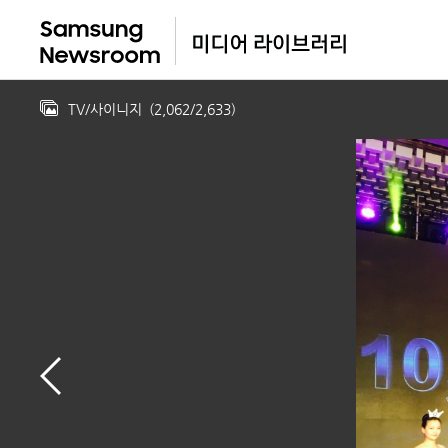
TV/사이니지
(
2,062
/
2,633
)