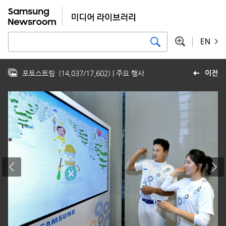
EN
포토스트림
(
14,037
/
17,602
)
| 주요 행사
이전