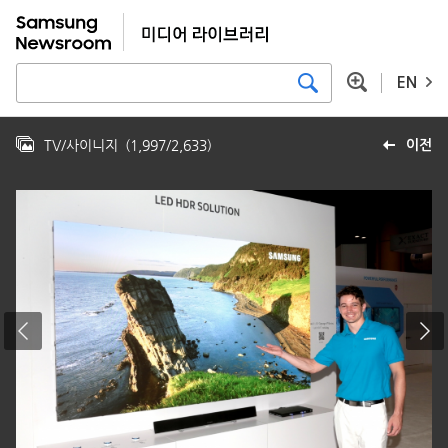
EN
TV/사이니지
(
1,997
/
2,633
)
이전